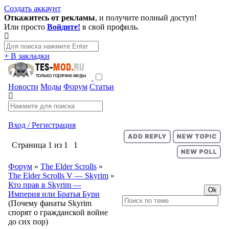
Создать аккаунт
Откажитесь от рекламы
, и получите полный доступ!
Или просто
Войдите!
в свой профиль.
+ В закладки
Новости
Моды
Форум
Статьи
Вход / Регистрация
Страница
1
из
1
1
Форум
»
The Elder Scrolls
»
The Elder Scrolls V — Skyrim
»
Кто прав в Skyrim —
Империя или Братья Бури
(Почему фанаты Skyrim
спорят о гражданской войне
до сих пор)