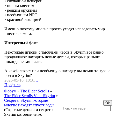
• случайной пещерой
• новым квестом
• редким оружием
• необычным NPC
• красивой локацией
Именно поэтому многие просто уходят исследовать мир
вместо сюжета.
Интересный факт
Некоторые игроки с тысячами часов в Skyrim всё равно
продолжают находить новые детали, которых раньше
никогда не замечали.
А какой секрет или необычную находку вы помните лучше
всего в Skyrim?
2026-05-10, 18:31
1
Профиль
Форум
»
The Elder Scrolls
»
The Elder Scrolls V — Skyrim
»
Секреты Skyrim которые
многие находят спустя годы
(Скрытые детали и секреты
Skyrim которые легко