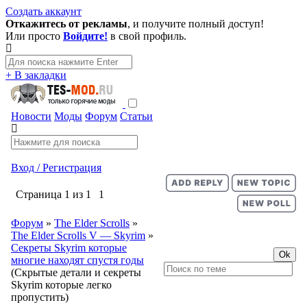
Создать аккаунт
Откажитесь от рекламы
, и получите полный доступ!
Или просто
Войдите!
в свой профиль.
+ В закладки
Новости
Моды
Форум
Статьи
Вход / Регистрация
Страница
1
из
1
1
Форум
»
The Elder Scrolls
»
The Elder Scrolls V — Skyrim
»
Секреты Skyrim которые
многие находят спустя годы
(Скрытые детали и секреты
Skyrim которые легко
пропустить)