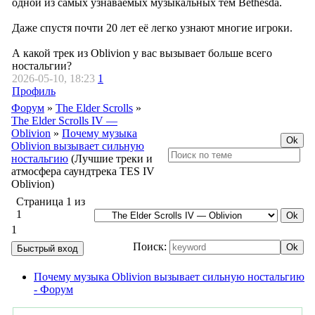
одной из самых узнаваемых музыкальных тем Bethesda.
Даже спустя почти 20 лет её легко узнают многие игроки.
А какой трек из Oblivion у вас вызывает больше всего
ностальгии?
2026-05-10, 18:23
1
Профиль
Форум
»
The Elder Scrolls
»
The Elder Scrolls IV —
Oblivion
»
Почему музыка
Oblivion вызывает сильную
ностальгию
(Лучшие треки и
атмосфера саундтрека TES IV
Oblivion)
Страница
1
из
1
1
Поиск:
Почему музыка Oblivion вызывает сильную ностальгию
- Форум