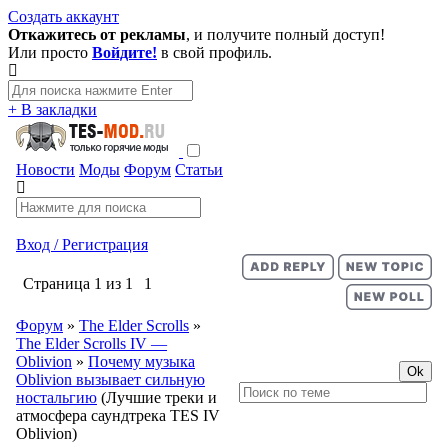
Создать аккаунт
Откажитесь от рекламы
, и получите полный доступ!
Или просто
Войдите!
в свой профиль.
+ В закладки
Новости
Моды
Форум
Статьи
Вход / Регистрация
Страница
1
из
1
1
Форум
»
The Elder Scrolls
»
The Elder Scrolls IV —
Oblivion
»
Почему музыка
Oblivion вызывает сильную
ностальгию
(Лучшие треки и
атмосфера саундтрека TES IV
Oblivion)