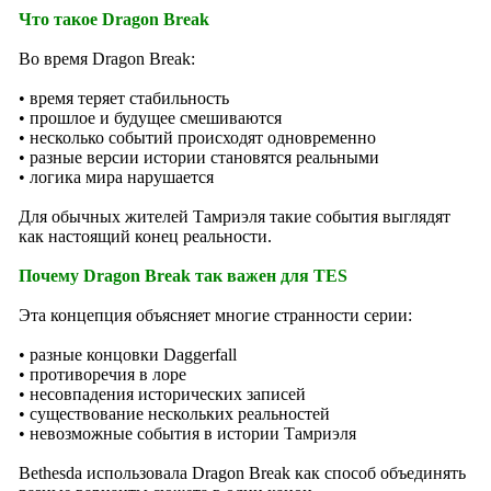
Что такое Dragon Break
Во время Dragon Break:
• время теряет стабильность
• прошлое и будущее смешиваются
• несколько событий происходят одновременно
• разные версии истории становятся реальными
• логика мира нарушается
Для обычных жителей Тамриэля такие события выглядят
как настоящий конец реальности.
Почему Dragon Break так важен для TES
Эта концепция объясняет многие странности серии:
• разные концовки Daggerfall
• противоречия в лоре
• несовпадения исторических записей
• существование нескольких реальностей
• невозможные события в истории Тамриэля
Bethesda использовала Dragon Break как способ объединять