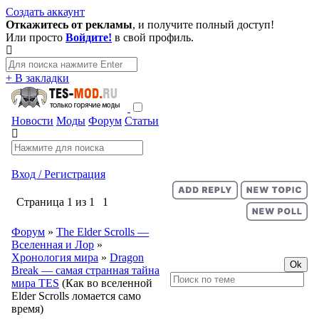
Создать аккаунт
Откажитесь от рекламы
, и получите полный доступ!
Или просто
Войдите!
в свой профиль.
+ В закладки
Новости
Моды
Форум
Статьи
Вход / Регистрация
Страница
1
из
1
1
Форум
»
The Elder Scrolls —
Вселенная и Лор
»
Хронология мира
»
Dragon
Break — самая странная тайна
мира TES
(Как во вселенной
Elder Scrolls ломается само
время)