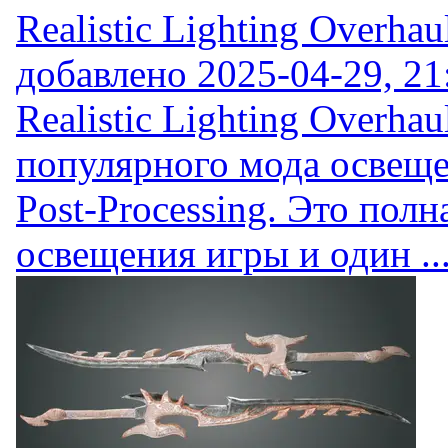
Realistic Lighting Overhau
добавлено
2025-04-29, 21
Realistic Lighting Overha
популярного мода освещени
Post-Processing. Это пол
освещения игры и один ..