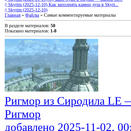
Skyrim
(2025-12-10)
Как заполнять камни душ в Skyri...
Skyrim
(2025-12-10)
Главная
»
Файлы
» Самые комментируемые материалы
В разделе материалов
:
50
Показано материалов
:
1-8
Ригмор из Сиродила LE 
Ригмор
добавлено
2025-11-02, 00