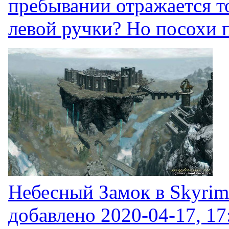
пребывании отражается т
левой ручки? Но посохи п
Небесный Замок в Skyrim
добавлено
2020-04-17, 17