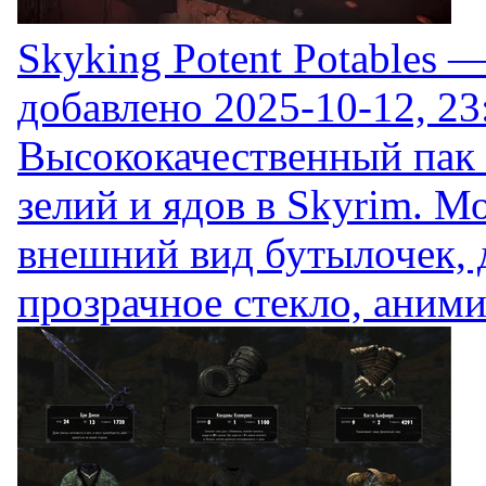
Skyking Potent Potables —
добавлено
2025-10-12, 23
Высококачественный пак 
зелий и ядов в Skyrim. М
внешний вид бутылочек, 
прозрачное стекло, аними