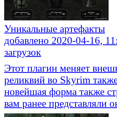
Уникальные артефакты
добавлено
2020-04-16, 11
загрузок
Этот плагин меняет внеш
реликвий во Skyrim такж
новейшая форма также ст
вам ранее представляли ок