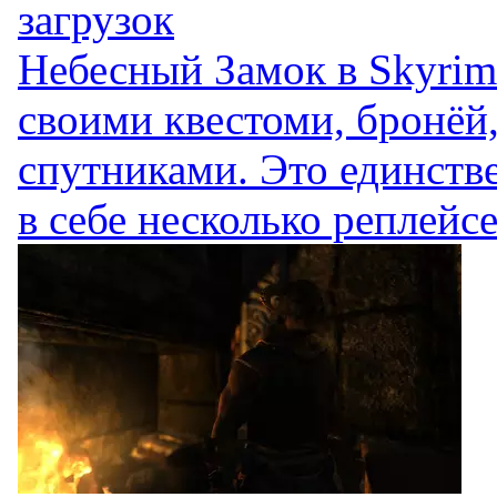
загрузок
Небесный Замок в Skyrim 
своими квестоми, бронёй
спутниками. Это единств
в себе несколько реплейсер