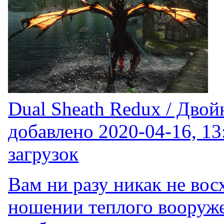
Dual Sheath Redux / Двой
добавлено
2020-04-16, 13
загрузок
Вам ни разу никак не вос
ношении теплого вооруж