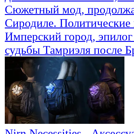
Сюжетный мод, продолж
Сиродиле. Политические 
Имперский город, эпилог
судьбы Тамриэля после Б
Nirn Necessities - Аксес