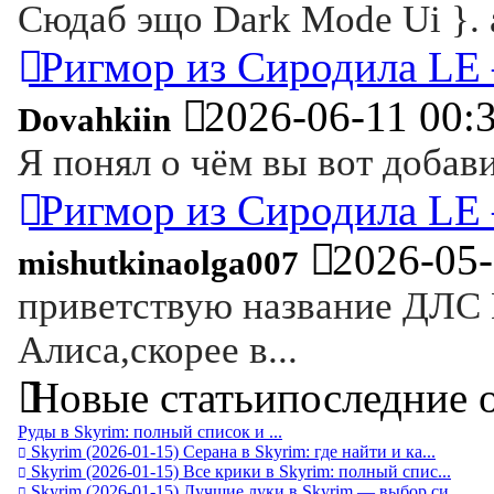
Сюдаб эщо Dark Mode Ui }. а
Ригмор из Сиродила LE 
2026-06-11 00:
Dovahkiin
Я понял о чём вы вот добави
Ригмор из Сиродила LE 
2026-05-
mishutkinaolga007
приветствую название ДЛС D
Алиса,скорее в...
Новые статьи
последние 
Руды в Skyrim: полный список и ...
Skyrim
(2026-01-15)
Серана в Skyrim: где найти и ка...
Skyrim
(2026-01-15)
Все крики в Skyrim: полный спис...
Skyrim
(2026-01-15)
Лучшие луки в Skyrim — выбор си...