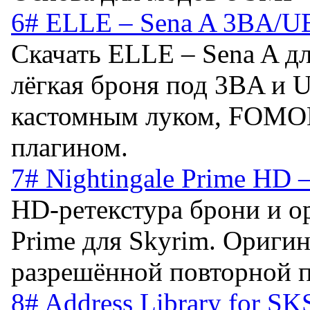
6# ELLE – Sena A 3BA/UB
Скачать ELLE – Sena A д
лёгкая броня под 3BA и 
кастомным луком, FOMOD
плагином.
7# Nightingale Prime HD 
HD-ретекстура брони и о
Prime для Skyrim. Оригин
разрешённой повторной 
8# Address Library for SK