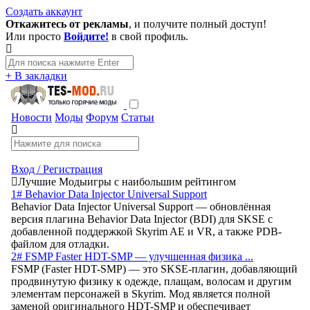
Создать аккаунт
Откажитесь от рекламы
, и получите полный доступ!
Или просто
Войдите!
в свой профиль.
+ В закладки
Новости
Моды
Форум
Статьи
Вход / Регистрация
Лучшие Моды
игры с наибольшим рейтингом
1# Behavior Data Injector Universal Support
Behavior Data Injector Universal Support — обновлённая
версия плагина Behavior Data Injector (BDI) для SKSE с
добавленной поддержкой Skyrim AE и VR, а также PDB-
файлом для отладки.
2# FSMP Faster HDT-SMP — улучшенная физика ...
FSMP (Faster HDT-SMP) — это SKSE-плагин, добавляющий
продвинутую физику к одежде, плащам, волосам и другим
элементам персонажей в Skyrim. Мод является полной
заменой оригинального HDT-SMP и обеспечивает