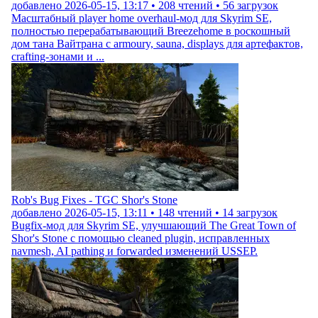
добавлено
2026-05-15, 13:17
•
208
чтений •
56
загрузок
Масштабный player home overhaul-мод для Skyrim SE,
полностью перерабатывающий Breezehome в роскошный
дом тана Вайтрана с armoury, sauna, displays для артефактов,
crafting-зонами и ...
Rob's Bug Fixes - TGC Shor's Stone
добавлено
2026-05-15, 13:11
•
148
чтений •
14
загрузок
Bugfix-мод для Skyrim SE, улучшающий The Great Town of
Shor's Stone с помощью cleaned plugin, исправленных
navmesh, AI pathing и forwarded изменений USSEP.