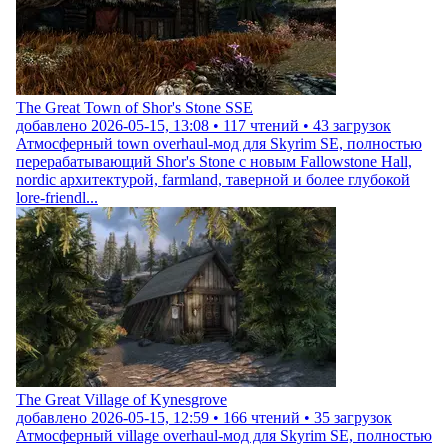
The Great Town of Shor's Stone SSE
добавлено
2026-05-15, 13:08
•
117
чтений •
43
загрузок
Атмосферный town overhaul-мод для Skyrim SE, полностью
перерабатывающий Shor's Stone с новым Fallowstone Hall,
nordic архитектурой, farmland, таверной и более глубокой
lore-friendl...
The Great Village of Kynesgrove
добавлено
2026-05-15, 12:59
•
166
чтений •
35
загрузок
Атмосферный village overhaul-мод для Skyrim SE, полностью