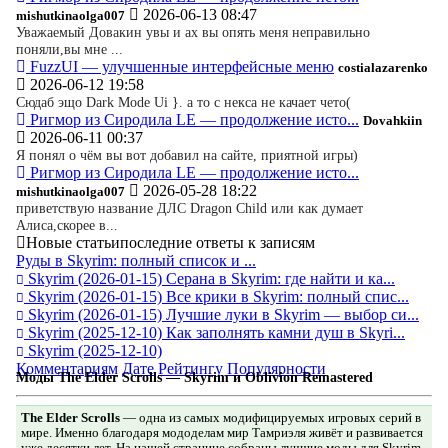
2026-06-13 08:47
mishutkinaolga007
Уважаемый Довакин увы и ах вы опять меня неправильно
поняли,вы мне ...
FuzzUI — улучшенные интерфейсные меню
costialazarenko
2026-06-12 19:58
Сюдаб эщо Dark Mode Ui }. а то с некса не качает чето(
Ригмор из Сиродила LE — продолжение исто...
Dovahkiin
2026-06-11 00:37
Я понял о чём вы вот добавил на сайте, приятной игры)
Ригмор из Сиродила LE — продолжение исто...
2026-05-28 18:22
mishutkinaolga007
приветствую название ДЛС Dragon Child или как думает
Алиса,скорее в...
Новые статьи
последние ответы к записям
Руды в Skyrim: полный список и ...
Skyrim
(2026-01-15)
Серана в Skyrim: где найти и ка...
Skyrim
(2026-01-15)
Все крики в Skyrim: полный спис...
Skyrim
(2026-01-15)
Лучшие луки в Skyrim — выбор си...
Skyrim
(2025-12-10)
Как заполнять камни душ в Skyri...
Skyrim
(2025-12-10)
Комментариям
Дате
Рейтингу
Популярности
Моды The Elder Scrolls — Skyrim и Oblivion Remastered
The Elder Scrolls
— одна из самых модифицируемых игровых серий в
мире. Именно благодаря мододелам мир Тамриэля живёт и развивается