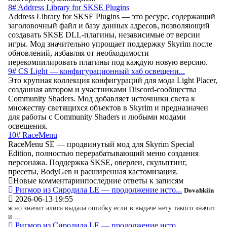
8# Address Library for SKSE Plugins
Address Library for SKSE Plugins — это ресурс, содержащий
заголовочный файл и базу данных адресов, позволяющий
создавать SKSE DLL-плагины, независимые от версии
игры. Мод значительно упрощает поддержку Skyrim после
обновлений, избавляя от необходимости
перекомпилировать плагины под каждую новую версию.
9# CS Light — конфигурационный хаб освещени...
Это крупная коллекция конфигураций для мода Light Placer,
созданная автором и участниками Discord-сообщества
Community Shaders. Мод добавляет источники света к
множеству светящихся объектов в Skyrim и предназначен
для работы с Community Shaders и любыми модами
освещения.
10# RaceMenu
RaceMenu SE — продвинутый мод для Skyrim Special
Edition, полностью перерабатывающий меню создания
персонажа. Поддержка SKSE, оверлеи, скульптинг,
пресеты, BodyGen и расширенная кастомизация.
Новые комментарии
последние ответы к записям
Ригмор из Сиродила LE — продолжение исто...
Dovahkiin
2026-06-13 19:55
ясно значит алиса выдала ошибку если в выдаче нету такого значит
и ...
Ригмор из Сиродила LE — продолжение исто...