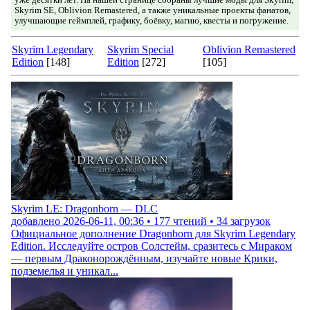
уже десятки лет. На нашей странице собраны лучшие моды для Skyrim,
Skyrim SE, Oblivion Remastered, а также уникальные проекты фанатов,
улучшающие геймплей, графику, боёвку, магию, квесты и погружение.
Skyrim Legendary
Skyrim Special
Oblivion Remastered
Edition
[148]
Edition
[272]
[105]
Skyrim LE: Dragonborn — DLC
добавлено
2026-06-11, 00:36
•
177
чтений •
34
загрузок
Официальное дополнение Dragonborn для Skyrim Legendary
Edition. Исследуйте остров Солстейм, сразитесь с Мираком
— первым Драконорождённым, изучайте новые Крики,
подземелья и уникал...