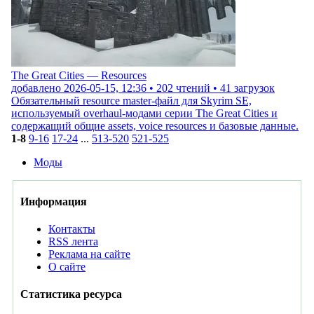
The Great Cities — Resources
добавлено
2026-05-15, 12:36
•
202
чтений •
41
загрузок
Обязательный resource master-файл для Skyrim SE,
используемый overhaul-модами серии The Great Cities и
содержащий общие assets, voice resources и базовые данные.
1-8
9-16
17-24
...
513-520
521-525
Моды
Информация
Контакты
RSS лента
Реклама на сайте
О сайте
Статистика ресурса