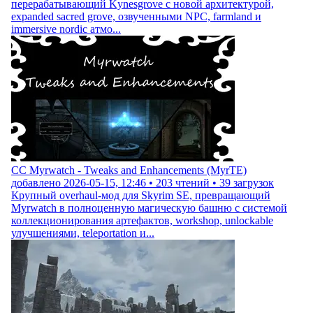
перерабатывающий Kynesgrove с новой архитектурой,
expanded sacred grove, озвученными NPC, farmland и
immersive nordic атмо...
CC Myrwatch - Tweaks and Enhancements (MyrTE)
добавлено
2026-05-15, 12:46
•
203
чтений •
39
загрузок
Крупный overhaul-мод для Skyrim SE, превращающий
Myrwatch в полноценную магическую башню с системой
коллекционирования артефактов, workshop, unlockable
улучшениями, teleportation и...