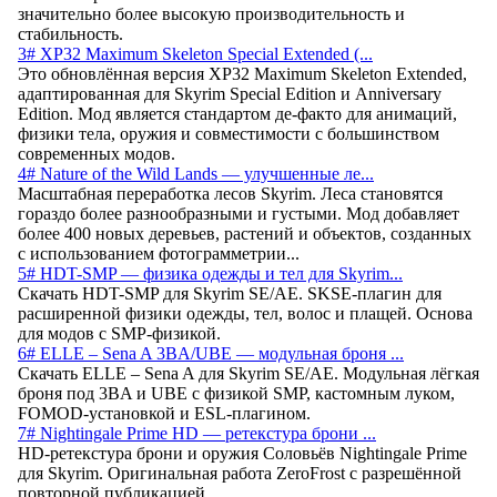
значительно более высокую производительность и
стабильность.
3# XP32 Maximum Skeleton Special Extended (...
Это обновлённая версия XP32 Maximum Skeleton Extended,
адаптированная для Skyrim Special Edition и Anniversary
Edition. Мод является стандартом де-факто для анимаций,
физики тела, оружия и совместимости с большинством
современных модов.
4# Nature of the Wild Lands — улучшенные ле...
Масштабная переработка лесов Skyrim. Леса становятся
гораздо более разнообразными и густыми. Мод добавляет
более 400 новых деревьев, растений и объектов, созданных
с использованием фотограмметрии...
5# HDT-SMP — физика одежды и тел для Skyrim...
Скачать HDT-SMP для Skyrim SE/AE. SKSE-плагин для
расширенной физики одежды, тел, волос и плащей. Основа
для модов с SMP-физикой.
6# ELLE – Sena A 3BA/UBE — модульная броня ...
Скачать ELLE – Sena A для Skyrim SE/AE. Модульная лёгкая
броня под 3BA и UBE с физикой SMP, кастомным луком,
FOMOD-установкой и ESL-плагином.
7# Nightingale Prime HD — ретекстура брони ...
HD-ретекстура брони и оружия Соловьёв Nightingale Prime
для Skyrim. Оригинальная работа ZeroFrost с разрешённой
повторной публикацией.