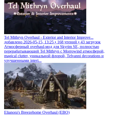
Tel Mithryn Overhaul - Exterior and Interior Improve...
добавлено
2026-05-15, 13:25
•
168
чтений •
43
загрузок
Атмосферный overhaul-мод для Skyrim SE, полностью
перерабатывающий Tel Mithryn с Morrowind атмосферой,
magical clutter, уникальной флорой, Telvanni decorations и
улучшенными interi...
Elianora's Breezehome Overhaul (EBO)