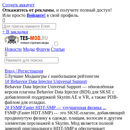
Создать аккаунт
Откажитесь от рекламы
, и получите полный доступ!
Или просто
Войдите!
в свой профиль.
+ В закладки
Новости
Моды
Форум
Статьи
Вход / Регистрация
Лучшие Моды
игры с наибольшим рейтингом
1# Behavior Data Injector Universal Support
Behavior Data Injector Universal Support — обновлённая
версия плагина Behavior Data Injector (BDI) для SKSE с
добавленной поддержкой Skyrim AE и VR, а также PDB-
файлом для отладки.
2# FSMP Faster HDT-SMP — улучшенная физика ...
FSMP (Faster HDT-SMP) — это SKSE-плагин, добавляющий
продвинутую физику к одежде, плащам, волосам и другим
элементам персонажей в Skyrim. Мод является полной
заменой оригинального HDT-SMP и обеспечивает