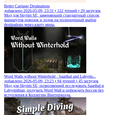
Better Carriage Destinations
добавлено
2026-05-09, 23:31
•
122
чтений •
29
загрузок
Мод для Skyrim SE, заменяющий стандартный список
маршрутов повозок и лодок на полноценный выбор
destinations через карту мира.
Word Walls without Winterhold - Saarthal and Labyrin...
добавлено
2026-05-09, 23:23
•
94
чтений •
45
загрузок
Мод для Skyrim SE, позволяющий исследовать Saarthal и
Labyrinthian, получать Word Wall и побеждать боссов без
вступления в Коллегию Винтерхолда.