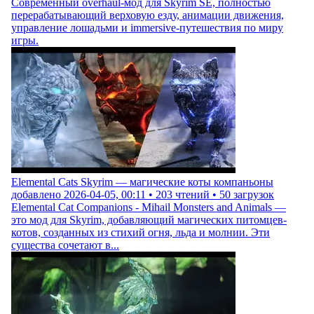
Современный overhaul-мод для Skyrim SE, полностью
перерабатывающий верховую езду, анимации движения,
управление лошадьми и immersive-путешествия по миру
игры.
Elemental Cats Skyrim — магические коты компаньоны
добавлено
2026-04-05, 00:11
•
203
чтений •
50
загрузок
Elemental Cat Companions - Mihail Monsters and Animals —
это мод для Skyrim, добавляющий магических питомцев-
котов, созданных из стихий огня, льда и молнии. Эти
существа сочетают в...