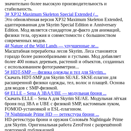
значительно более высокую производительность и
стабильность.
3# XP32 Maximum Skeleton Special Extended (...
Это обновлённая версия XP32 Maximum Skeleton Extended,
адаптированная для Skyrim Special Edition и Anniversary
Edition. Мод является стандартом де-факто для анимаций,
физики тела, оружия и совместимости с большинством
современных модов.
4# Nature of the Wild Lands — улучшенные ле...
Масштабная переработка лесов Skyrim. Леса становятся
гораздо более разнообразными и густыми. Мод добавляет
более 400 новых деревьев, растений и объектов, созданных
с использованием фотограмметрии...
5# HDT-SMP — физика одежды и тел для Skyrim...
Скачать HDT-SMP для Skyrim SE/AE. SKSE-плагин для
расширенной физики одежды, тел, волос и плащей. Основа
для модов с SMP-физикой.
6# ELLE – Sena A 3BA/UBE — модульная броня ...
Скачать ELLE – Sena A для Skyrim SE/AE. Модульная лёгкая
броня под 3BA и UBE с физикой SMP, кастомным луком,
FOMOD-установкой и ESL-плагином.
7# Nightingale Prime HD — ретекстура брони ...
HD-ретекстура брони и оружия Соловьёв Nightingale Prime
для Skyrim. Оригинальная работа ZeroFrost с разрешённой
повторной публикацией.