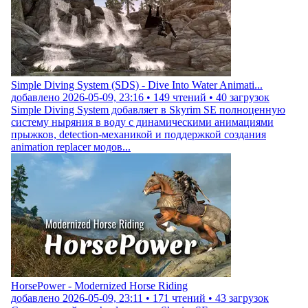
Simple Diving System (SDS) - Dive Into Water Animati...
добавлено
2026-05-09, 23:16
•
149
чтений •
40
загрузок
Simple Diving System добавляет в Skyrim SE полноценную
систему ныряния в воду с динамическими анимациями
прыжков, detection-механикой и поддержкой создания
animation replacer модов...
HorsePower - Modernized Horse Riding
добавлено
2026-05-09, 23:11
•
171
чтений •
43
загрузок