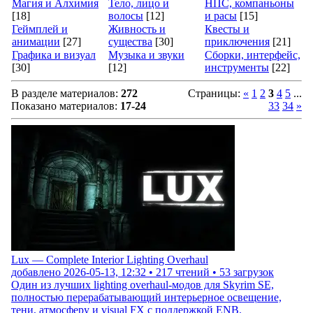
Магия и Алхимия
Тело, лицо и
НПС, компаньоны
[18]
волосы
[12]
и расы
[15]
Геймплей и
Живность и
Квесты и
анимации
[27]
существа
[30]
приключения
[21]
Графика и визуал
Музыка и звуки
Сборки, интерфейс,
[30]
[12]
инструменты
[22]
В разделе материалов
:
272
Страницы
:
«
1
2
3
4
5
...
Показано материалов
:
17-24
33
34
»
Lux — Complete Interior Lighting Overhaul
добавлено
2026-05-13, 12:32
•
217
чтений •
53
загрузок
Один из лучших lighting overhaul-модов для Skyrim SE,
полностью перерабатывающий интерьерное освещение,
тени, атмосферу и visual FX с поддержкой ENB.