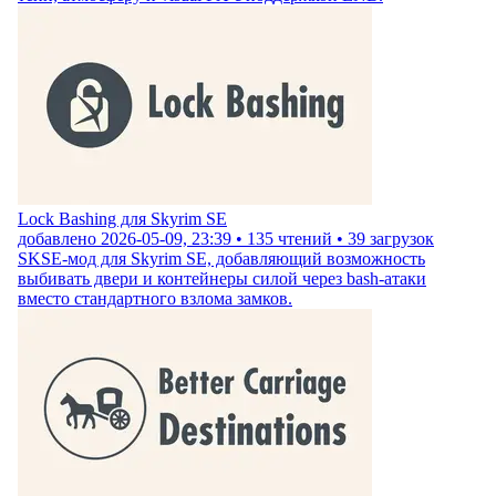
Lock Bashing для Skyrim SE
добавлено
2026-05-09, 23:39
•
135
чтений •
39
загрузок
SKSE-мод для Skyrim SE, добавляющий возможность
выбивать двери и контейнеры силой через bash-атаки
вместо стандартного взлома замков.