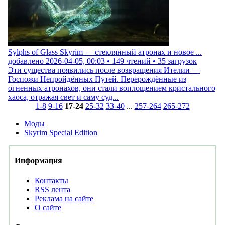
Sylphs of Glass Skyrim — стеклянный атронах и новое ...
добавлено
2026-04-05, 00:03
•
149
чтений •
35
загрузок
Эти существа появились после возвращения Ителии —
Госпожи Непройдённых Путей. Перерождённые из
огненных атронахов, они стали воплощением кристального
хаоса, отражая свет и саму суд...
1-8
9-16
17-24
25-32
33-40
...
257-264
265-272
Моды
Skyrim Special Edition
Информация
Контакты
RSS лента
Реклама на сайте
О сайте