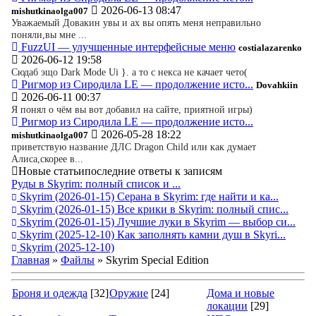
2026-06-13 08:47
mishutkinaolga007
Уважаемый Довакин увы и ах вы опять меня неправильно
поняли,вы мне ...
FuzzUI — улучшенные интерфейсные меню
costialazarenko
2026-06-12 19:58
Сюдаб эщо Dark Mode Ui }. а то с некса не качает чето(
Ригмор из Сиродила LE — продолжение исто...
Dovahkiin
2026-06-11 00:37
Я понял о чём вы вот добавил на сайте, приятной игры)
Ригмор из Сиродила LE — продолжение исто...
2026-05-28 18:22
mishutkinaolga007
приветствую название ДЛС Dragon Child или как думает
Алиса,скорее в...
Новые статьи
последние ответы к записям
Руды в Skyrim: полный список и ...
Skyrim
(2026-01-15)
Серана в Skyrim: где найти и ка...
Skyrim
(2026-01-15)
Все крики в Skyrim: полный спис...
Skyrim
(2026-01-15)
Лучшие луки в Skyrim — выбор си...
Skyrim
(2025-12-10)
Как заполнять камни душ в Skyri...
Skyrim
(2025-12-10)
Главная
»
Файлы
» Skyrim Special Edition
Броня и одежда
[32]
Оружие
[24]
Дома и новые
локации
[29]