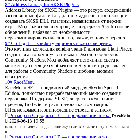
8# Address Library for SKSE Plugins
Address Library for SKSE Plugins — это ресурс, содержащий
заголовочный файл и базу данных адресов, позволяющий
создавать SKSE DLL-плагины, независимые от версии
игры. Мод значительно упрощает поддержку Skyrim после
обновлений, избавляя от необходимости
перекомпилировать плагины под каждую новую версию.
9# CS Light — конфигурационный хаб освещени...
Это крупная коллекция конфигураций для мода Light Placer,
созданная автором и участниками Discord-сообщества
Community Shaders. Мод добавляет источники света к
множеству светящихся объектов в Skyrim и предназначен
для работы с Community Shaders и любыми модами
освещения.
10# RaceMenu
RaceMenu SE — продвинутый мод для Skyrim Special
Edition, полностью перерабатывающий меню создания
персонажа. Поддержка SKSE, оверлеи, скульптинг,
пресеты, BodyGen и расширенная кастомизация.
Новые комментарии
последние ответы к записям
Ригмор из Сиродила LE — продолжение исто...
Dovahkiin
2026-06-13 19:55
ясно значит алиса выдала ошибку если в выдаче нету такого значит
и ...
Ригмор из Сиродила LE — продолжение исто...