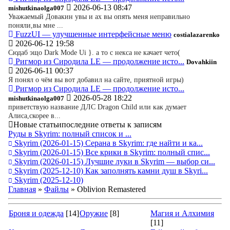
2026-06-13 08:47
mishutkinaolga007
Уважаемый Довакин увы и ах вы опять меня неправильно
поняли,вы мне ...
FuzzUI — улучшенные интерфейсные меню
costialazarenko
2026-06-12 19:58
Сюдаб эщо Dark Mode Ui }. а то с некса не качает чето(
Ригмор из Сиродила LE — продолжение исто...
Dovahkiin
2026-06-11 00:37
Я понял о чём вы вот добавил на сайте, приятной игры)
Ригмор из Сиродила LE — продолжение исто...
2026-05-28 18:22
mishutkinaolga007
приветствую название ДЛС Dragon Child или как думает
Алиса,скорее в...
Новые статьи
последние ответы к записям
Руды в Skyrim: полный список и ...
Skyrim
(2026-01-15)
Серана в Skyrim: где найти и ка...
Skyrim
(2026-01-15)
Все крики в Skyrim: полный спис...
Skyrim
(2026-01-15)
Лучшие луки в Skyrim — выбор си...
Skyrim
(2025-12-10)
Как заполнять камни душ в Skyri...
Skyrim
(2025-12-10)
Главная
»
Файлы
» Oblivion Remastered
Броня и одежда
[14]
Оружие
[8]
Магия и Алхимия
[11]