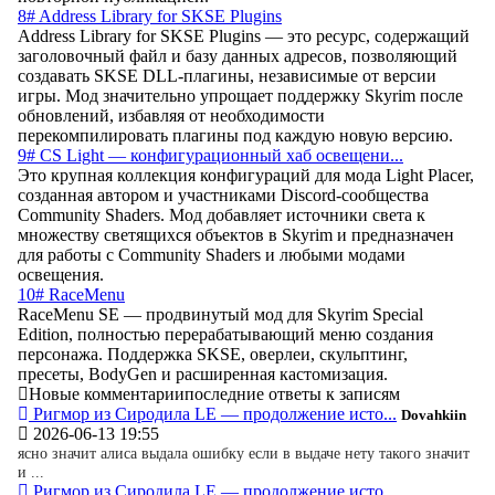
8# Address Library for SKSE Plugins
Address Library for SKSE Plugins — это ресурс, содержащий
заголовочный файл и базу данных адресов, позволяющий
создавать SKSE DLL-плагины, независимые от версии
игры. Мод значительно упрощает поддержку Skyrim после
обновлений, избавляя от необходимости
перекомпилировать плагины под каждую новую версию.
9# CS Light — конфигурационный хаб освещени...
Это крупная коллекция конфигураций для мода Light Placer,
созданная автором и участниками Discord-сообщества
Community Shaders. Мод добавляет источники света к
множеству светящихся объектов в Skyrim и предназначен
для работы с Community Shaders и любыми модами
освещения.
10# RaceMenu
RaceMenu SE — продвинутый мод для Skyrim Special
Edition, полностью перерабатывающий меню создания
персонажа. Поддержка SKSE, оверлеи, скульптинг,
пресеты, BodyGen и расширенная кастомизация.
Новые комментарии
последние ответы к записям
Ригмор из Сиродила LE — продолжение исто...
Dovahkiin
2026-06-13 19:55
ясно значит алиса выдала ошибку если в выдаче нету такого значит
и ...
Ригмор из Сиродила LE — продолжение исто...