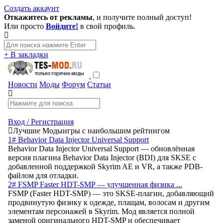
Создать аккаунт
Откажитесь от рекламы
, и получите полный доступ!
Или просто
Войдите!
в свой профиль.
+ В закладки
Новости
Моды
Форум
Статьи
Вход / Регистрация
Лучшие Моды
игры с наибольшим рейтингом
1# Behavior Data Injector Universal Support
Behavior Data Injector Universal Support — обновлённая
версия плагина Behavior Data Injector (BDI) для SKSE с
добавленной поддержкой Skyrim AE и VR, а также PDB-
файлом для отладки.
2# FSMP Faster HDT-SMP — улучшенная физика ...
FSMP (Faster HDT-SMP) — это SKSE-плагин, добавляющий
продвинутую физику к одежде, плащам, волосам и другим
элементам персонажей в Skyrim. Мод является полной
заменой оригинального HDT-SMP и обеспечивает