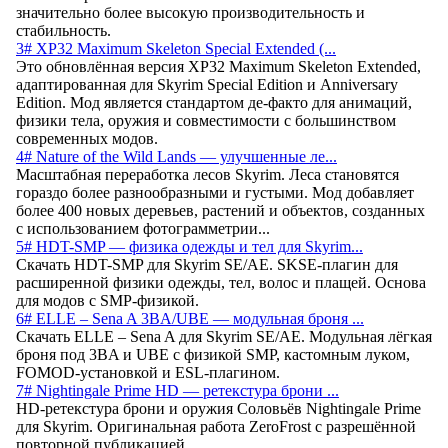
значительно более высокую производительность и
стабильность.
3# XP32 Maximum Skeleton Special Extended (...
Это обновлённая версия XP32 Maximum Skeleton Extended,
адаптированная для Skyrim Special Edition и Anniversary
Edition. Мод является стандартом де-факто для анимаций,
физики тела, оружия и совместимости с большинством
современных модов.
4# Nature of the Wild Lands — улучшенные ле...
Масштабная переработка лесов Skyrim. Леса становятся
гораздо более разнообразными и густыми. Мод добавляет
более 400 новых деревьев, растений и объектов, созданных
с использованием фотограмметрии...
5# HDT-SMP — физика одежды и тел для Skyrim...
Скачать HDT-SMP для Skyrim SE/AE. SKSE-плагин для
расширенной физики одежды, тел, волос и плащей. Основа
для модов с SMP-физикой.
6# ELLE – Sena A 3BA/UBE — модульная броня ...
Скачать ELLE – Sena A для Skyrim SE/AE. Модульная лёгкая
броня под 3BA и UBE с физикой SMP, кастомным луком,
FOMOD-установкой и ESL-плагином.
7# Nightingale Prime HD — ретекстура брони ...
HD-ретекстура брони и оружия Соловьёв Nightingale Prime
для Skyrim. Оригинальная работа ZeroFrost с разрешённой
повторной публикацией.