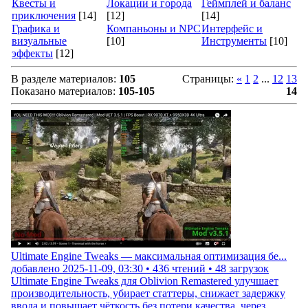
Квесты и
Локации и города
Геймплей и баланс
приключения
[14]
[12]
[14]
Графика и
Компаньоны и NPC
Интерфейс и
визуальные
[10]
Инструменты
[10]
эффекты
[12]
В разделе материалов
:
105
Страницы
:
«
1
2
...
12
13
Показано материалов
:
105-105
14
Ultimate Engine Tweaks — максимальная оптимизация бе...
добавлено
2025-11-09, 03:30
•
436
чтений •
48
загрузок
Ultimate Engine Tweaks для Oblivion Remastered улучшает
производительность, убирает статтеры, снижает задержку
ввода и повышает чёткость без потери качества, через