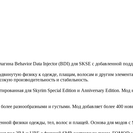
 плагина Behavior Data Injector (BDI) для SKSE с добавленной п
винутую физику к одежде, плащам, волосам и другим элементам
сокую производительность и стабильность.
рованная для Skyrim Special Edition и Anniversary Edition. Мод
о более разнообразными и густыми. Мод добавляет более 400 нов
нной физики одежды, тел, волос и плащей. Основа для модов с