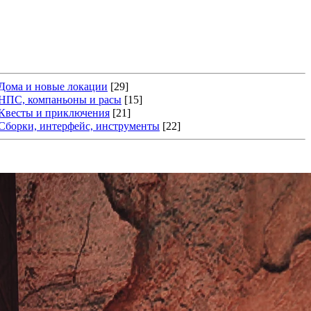
Дома и новые локации
[29]
НПС, компаньоны и расы
[15]
Квесты и приключения
[21]
Сборки, интерфейс, инструменты
[22]