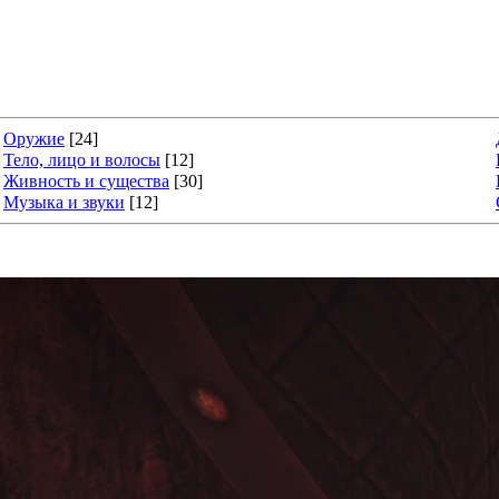
Оружие
[24]
Тело, лицо и волосы
[12]
Живность и существа
[30]
Музыка и звуки
[12]