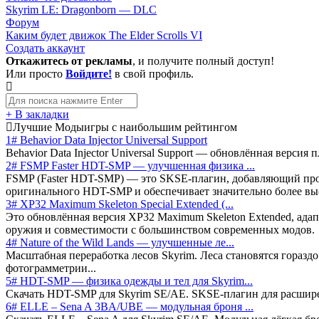
Skyrim LE: Dragonborn — DLC
Форум
Каким будет движок The Elder Scrolls VI
Создать аккаунт
Откажитесь от рекламы
, и получите полный доступ!
Или просто
Войдите!
в свой профиль.
+ В закладки
Лучшие Моды
игры с наибольшим рейтингом
1# Behavior Data Injector Universal Support
Behavior Data Injector Universal Support — обновлённая версия
2# FSMP Faster HDT-SMP — улучшенная физика ...
FSMP (Faster HDT-SMP) — это SKSE-плагин, добавляющий прод
оригинального HDT-SMP и обеспечивает значительно более вы
3# XP32 Maximum Skeleton Special Extended (...
Это обновлённая версия XP32 Maximum Skeleton Extended, адапти
оружия и совместимости с большинством современных модов.
4# Nature of the Wild Lands — улучшенные ле...
Масштабная переработка лесов Skyrim. Леса становятся горазд
фотограмметрии...
5# HDT-SMP — физика одежды и тел для Skyrim...
Скачать HDT-SMP для Skyrim SE/AE. SKSE-плагин для расшире
6# ELLE – Sena A 3BA/UBE — модульная броня ...