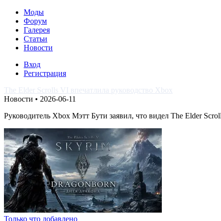
Моды
Форум
Галерея
Статьи
Новости
Вход
Регистрация
The Elder Scrolls VI впечатлила руководство Xbox
Новости • 2026-06-11
Руководитель Xbox Мэтт Бути заявил, что видел The Elder Scroll
Только что добавлено