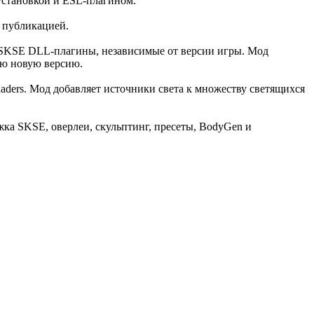
установкой и ESL-плагином.
й публикацией.
ть SKSE DLL-плагины, независимые от версии игры. Мод
ую новую версию.
haders. Мод добавляет источники света к множеству светящихся
ка SKSE, оверлеи, скульптинг, пресеты, BodyGen и