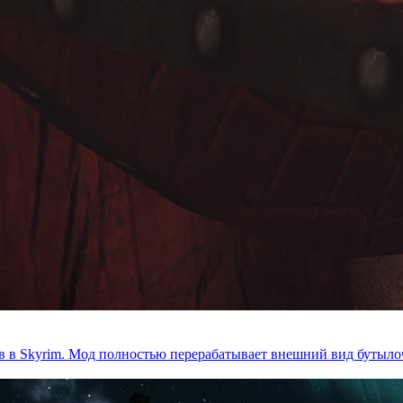
в в Skyrim. Мод полностью перерабатывает внешний вид бутылоч