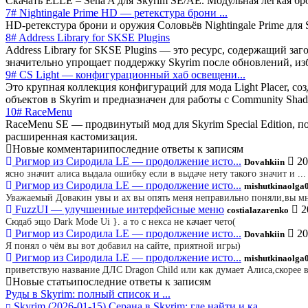
Скачать ELLE – Sena A для Skyrim SE/AE. Модульная лёгкая 
7# Nightingale Prime HD — ретекстура брони ...
HD-ретекстура брони и оружия Соловьёв Nightingale Prime для
8# Address Library for SKSE Plugins
Address Library for SKSE Plugins — это ресурс, содержащий 
значительно упрощает поддержку Skyrim после обновлений, и
9# CS Light — конфигурационный хаб освещени...
Это крупная коллекция конфигураций для мода Light Placer, с
объектов в Skyrim и предназначен для работы с Community Sha
10# RaceMenu
RaceMenu SE — продвинутый мод для Skyrim Special Edition, 
расширенная кастомизация.
Новые комментарии
последние ответы к записям
Ригмор из Сиродила LE — продолжение исто...
20
Dovahkiin
ясно значит алиса выдала ошибку если в выдаче нету такого значит и ...
Ригмор из Сиродила LE — продолжение исто...
mishutkinaolga
Уважаемый Довакин увы и ах вы опять меня неправильно поняли,вы мне
FuzzUI — улучшенные интерфейсные меню
2
costialazarenko
Сюдаб эщо Dark Mode Ui }. а то с некса не качает чето(
Ригмор из Сиродила LE — продолжение исто...
20
Dovahkiin
Я понял о чём вы вот добавил на сайте, приятной игры)
Ригмор из Сиродила LE — продолжение исто...
mishutkinaolga
приветствую название ДЛС Dragon Child или как думает Алиса,скорее в
Новые статьи
последние ответы к записям
Руды в Skyrim: полный список и ...
Skyrim
(2026-01-15)
Серана в Skyrim: где найти и ка...