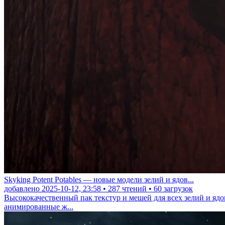
Skyking Potent Potables — новые модели зелий и ядов...
добавлено
2025-10-12, 23:58
•
287
чтений •
60
загрузок
Высококачественный пак текстур и мешей для всех зелий и ядо
анимированные ж...