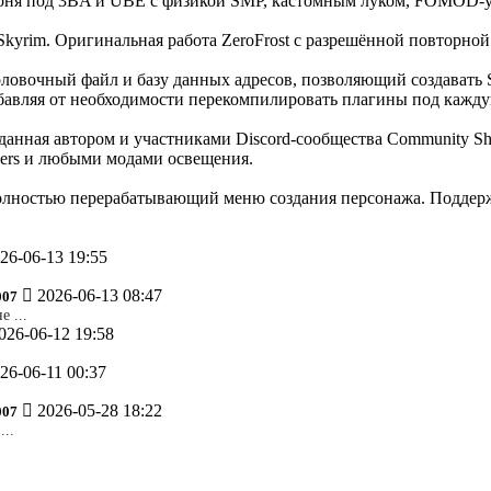
броня под 3BA и UBE с физикой SMP, кастомным луком, FOMOD-
 Skyrim. Оригинальная работа ZeroFrost с разрешённой повторно
заголовочный файл и базу данных адресов, позволяющий создава
збавляя от необходимости перекомпилировать плагины под кажд
озданная автором и участниками Discord-сообщества Community S
ders и любыми модами освещения.
полностью перерабатывающий меню создания персонажа. Поддерж
26-06-13 19:55
2026-06-13 08:47
007
 ...
026-06-12 19:58
26-06-11 00:37
2026-05-28 18:22
007
...