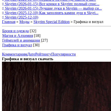
Skyrim
(2026-01-15)
Все крики в Skyrim: полный спис...
Skyrim
(2026-01-15)
Лучшие луки в Skyrim — выбор си...
Skyrim
(2025-12-10)
Как заполнять камни душ в Skyri...
Skyrim
(2025-12-10)
Главная
»
Моды
»
Skyrim Special Edition
» Графика и визуал
Броня и одежда
[32]
Магия и Алхимия
[18]
Геймплей и анимации
[27]
Графика и визуал
[30]
Комментариям
Дате
Рейтингу
Популярности
Графика и визуал скачать