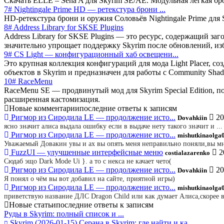
Скачать ELLE – Sena A для Skyrim SE/AE. Модульная лёгкая 
7# Nightingale Prime HD — ретекстура брони ...
HD-ретекстура брони и оружия Соловьёв Nightingale Prime для
8# Address Library for SKSE Plugins
Address Library for SKSE Plugins — это ресурс, содержащий 
значительно упрощает поддержку Skyrim после обновлений, и
9# CS Light — конфигурационный хаб освещени...
Это крупная коллекция конфигураций для мода Light Placer, с
объектов в Skyrim и предназначен для работы с Community Sha
10# RaceMenu
RaceMenu SE — продвинутый мод для Skyrim Special Edition, 
расширенная кастомизация.
Новые комментарии
последние ответы к записям
Ригмор из Сиродила LE — продолжение исто...
20
Dovahkiin
ясно значит алиса выдала ошибку если в выдаче нету такого значит и ...
Ригмор из Сиродила LE — продолжение исто...
mishutkinaolga
Уважаемый Довакин увы и ах вы опять меня неправильно поняли,вы мне
FuzzUI — улучшенные интерфейсные меню
2
costialazarenko
Сюдаб эщо Dark Mode Ui }. а то с некса не качает чето(
Ригмор из Сиродила LE — продолжение исто...
20
Dovahkiin
Я понял о чём вы вот добавил на сайте, приятной игры)
Ригмор из Сиродила LE — продолжение исто...
mishutkinaolga
приветствую название ДЛС Dragon Child или как думает Алиса,скорее в
Новые статьи
последние ответы к записям
Руды в Skyrim: полный список и ...
Skyrim
(2026-01-15)
Серана в Skyrim: где найти и ка...