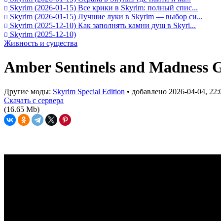
Skyrim
(2026-01-15)
Все крики в Skyrim: полный спис...
Skyrim
(2026-01-15)
Лучшие луки в Skyrim — выбор си...
Skyrim
(2025-12-10)
Как заполнять камни душ в Skyri...
Skyrim
(2025-12-10)
Живность и существа
Amber Sentinels and Madness 
Другие моды:
Skyrim Special Edition
• добавлено
2026-04-04, 22:
Скачать с сервера
(16.65 Mb)