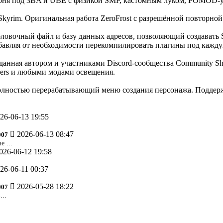
броня под 3BA и UBE с физикой SMP, кастомным луком, FOMOD-
 Skyrim. Оригинальная работа ZeroFrost с разрешённой повторно
заголовочный файл и базу данных адресов, позволяющий создава
збавляя от необходимости перекомпилировать плагины под кажд
озданная автором и участниками Discord-сообщества Community S
ders и любыми модами освещения.
полностью перерабатывающий меню создания персонажа. Поддерж
26-06-13 19:55
2026-06-13 08:47
007
 ...
026-06-12 19:58
26-06-11 00:37
2026-05-28 18:22
007
...