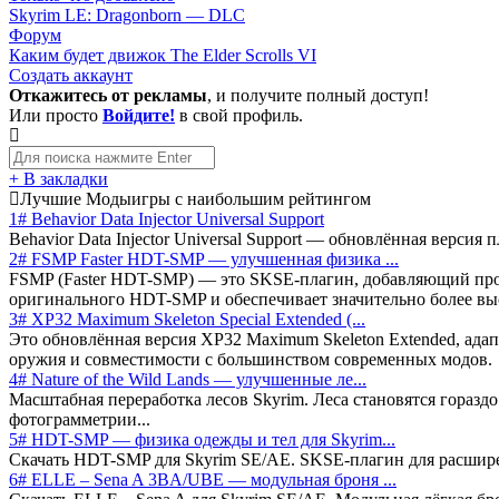
Skyrim LE: Dragonborn — DLC
Форум
Каким будет движок The Elder Scrolls VI
Создать аккаунт
Откажитесь от рекламы
, и получите полный доступ!
Или просто
Войдите!
в свой профиль.
+ В закладки
Лучшие Моды
игры с наибольшим рейтингом
1# Behavior Data Injector Universal Support
Behavior Data Injector Universal Support — обновлённая версия
2# FSMP Faster HDT-SMP — улучшенная физика ...
FSMP (Faster HDT-SMP) — это SKSE-плагин, добавляющий прод
оригинального HDT-SMP и обеспечивает значительно более вы
3# XP32 Maximum Skeleton Special Extended (...
Это обновлённая версия XP32 Maximum Skeleton Extended, адапти
оружия и совместимости с большинством современных модов.
4# Nature of the Wild Lands — улучшенные ле...
Масштабная переработка лесов Skyrim. Леса становятся горазд
фотограмметрии...
5# HDT-SMP — физика одежды и тел для Skyrim...
Скачать HDT-SMP для Skyrim SE/AE. SKSE-плагин для расшире
6# ELLE – Sena A 3BA/UBE — модульная броня ...