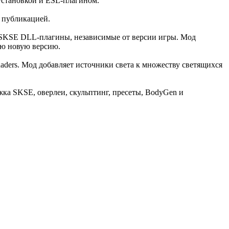
установкой и ESL-плагином.
й публикацией.
ть SKSE DLL-плагины, независимые от версии игры. Мод
ую новую версию.
haders. Мод добавляет источники света к множеству светящихся
ка SKSE, оверлеи, скульптинг, пресеты, BodyGen и