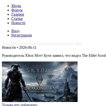
Моды
Форум
Галерея
Статьи
Новости
Вход
Регистрация
The Elder Scrolls VI впечатлила руководство Xbox
Новости • 2026-06-11
Руководитель Xbox Мэтт Бути заявил, что видел The Elder Scroll
Только что добавлено