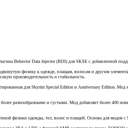
 плагина Behavior Data Injector (BDI) для SKSE с добавленной п
винутую физику к одежде, плащам, волосам и другим элементам
сокую производительность и стабильность.
рованная для Skyrim Special Edition и Anniversary Edition. Мод
о более разнообразными и густыми. Мод добавляет более 400 нов
нной физики одежды, тел, волос и плащей. Основа для модов с