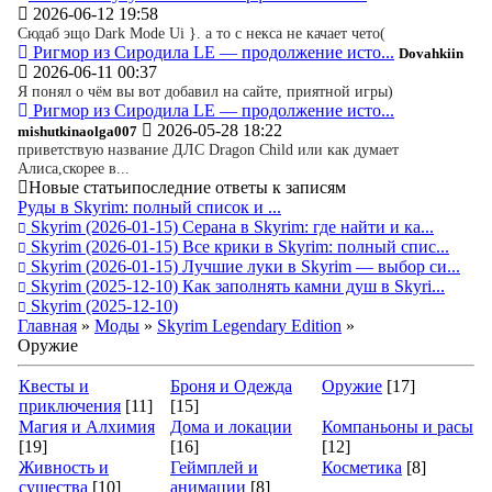
2026-06-12 19:58
Сюдаб эщо Dark Mode Ui }. а то с некса не качает чето(
Ригмор из Сиродила LE — продолжение исто...
Dovahkiin
2026-06-11 00:37
Я понял о чём вы вот добавил на сайте, приятной игры)
Ригмор из Сиродила LE — продолжение исто...
2026-05-28 18:22
mishutkinaolga007
приветствую название ДЛС Dragon Child или как думает
Алиса,скорее в...
Новые статьи
последние ответы к записям
Руды в Skyrim: полный список и ...
Skyrim
(2026-01-15)
Серана в Skyrim: где найти и ка...
Skyrim
(2026-01-15)
Все крики в Skyrim: полный спис...
Skyrim
(2026-01-15)
Лучшие луки в Skyrim — выбор си...
Skyrim
(2025-12-10)
Как заполнять камни душ в Skyri...
Skyrim
(2025-12-10)
Главная
»
Моды
»
Skyrim Legendary Edition
»
Оружие
Квесты и
Броня и Одежда
Оружие
[17]
приключения
[11]
[15]
Магия и Алхимия
Дома и локации
Компаньоны и расы
[19]
[16]
[12]
Живность и
Геймплей и
Косметика
[8]
существа
[10]
анимации
[8]