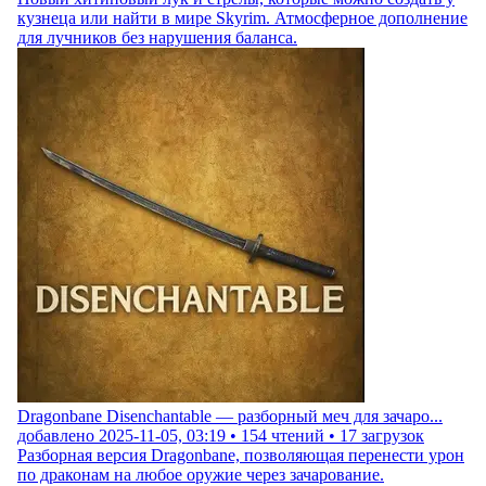
кузнеца или найти в мире Skyrim. Атмосферное дополнение
для лучников без нарушения баланса.
Dragonbane Disenchantable — разборный меч для зачаро...
добавлено
2025-11-05, 03:19
•
154
чтений •
17
загрузок
Разборная версия Dragonbane, позволяющая перенести урон
по драконам на любое оружие через зачарование.