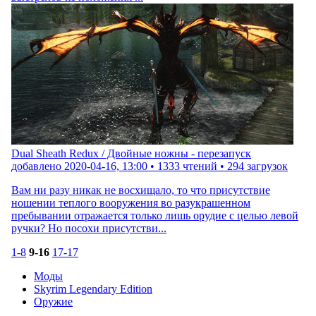
Dual Sheath Redux / Двойные ножны - перезапуск
добавлено
2020-04-16, 13:00
•
1333
чтений •
294
загрузок
Вам ни разу никак не восхищало, то что присутствие
ношении теплого вооружения во разукрашенном
пребывании отражается только лишь орудие с целью левой
ручки? Но посохи присутстви...
1-8
9-16
17-17
Моды
Skyrim Legendary Edition
Оружие