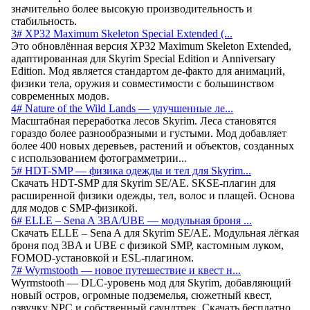
значительно более высокую производительность и
стабильность.
3# XP32 Maximum Skeleton Special Extended (...
Это обновлённая версия XP32 Maximum Skeleton Extended,
адаптированная для Skyrim Special Edition и Anniversary
Edition. Мод является стандартом де-факто для анимаций,
физики тела, оружия и совместимости с большинством
современных модов.
4# Nature of the Wild Lands — улучшенные ле...
Масштабная переработка лесов Skyrim. Леса становятся
гораздо более разнообразными и густыми. Мод добавляет
более 400 новых деревьев, растений и объектов, созданных
с использованием фотограмметрии...
5# HDT-SMP — физика одежды и тел для Skyrim...
Скачать HDT-SMP для Skyrim SE/AE. SKSE-плагин для
расширенной физики одежды, тел, волос и плащей. Основа
для модов с SMP-физикой.
6# ELLE – Sena A 3BA/UBE — модульная броня ...
Скачать ELLE – Sena A для Skyrim SE/AE. Модульная лёгкая
броня под 3BA и UBE с физикой SMP, кастомным луком,
FOMOD-установкой и ESL-плагином.
7# Wyrmstooth — новое путешествие и квест н...
Wyrmstooth — DLC-уровень мод для Skyrim, добавляющий
новый остров, огромные подземелья, сюжетный квест,
озвучку NPC и собственный саундтрек. Скачать бесплатно.