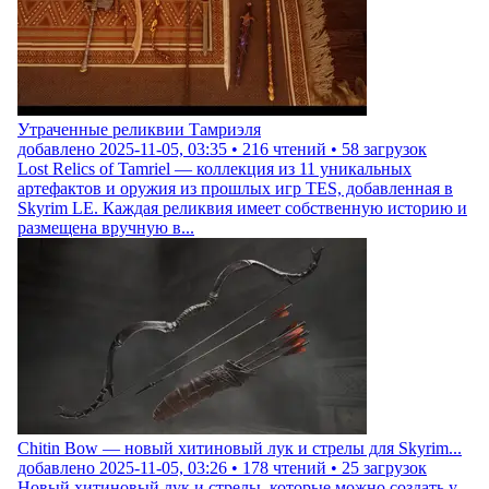
Утраченные реликвии Тамриэля
добавлено
2025-11-05, 03:35
•
216
чтений •
58
загрузок
Lost Relics of Tamriel — коллекция из 11 уникальных
артефактов и оружия из прошлых игр TES, добавленная в
Skyrim LE. Каждая реликвия имеет собственную историю и
размещена вручную в...
Chitin Bow — новый хитиновый лук и стрелы для Skyrim...
добавлено
2025-11-05, 03:26
•
178
чтений •
25
загрузок
Новый хитиновый лук и стрелы, которые можно создать у