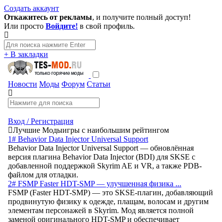
Создать аккаунт
Откажитесь от рекламы
, и получите полный доступ!
Или просто
Войдите!
в свой профиль.
+ В закладки
Новости
Моды
Форум
Статьи
Вход / Регистрация
Лучшие Моды
игры с наибольшим рейтингом
1# Behavior Data Injector Universal Support
Behavior Data Injector Universal Support — обновлённая
версия плагина Behavior Data Injector (BDI) для SKSE с
добавленной поддержкой Skyrim AE и VR, а также PDB-
файлом для отладки.
2# FSMP Faster HDT-SMP — улучшенная физика ...
FSMP (Faster HDT-SMP) — это SKSE-плагин, добавляющий
продвинутую физику к одежде, плащам, волосам и другим
элементам персонажей в Skyrim. Мод является полной
заменой оригинального HDT-SMP и обеспечивает