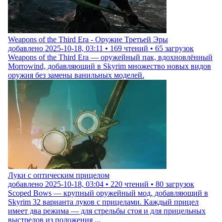
Weapons of the Third Era - Оружие Третьей Эры
добавлено
2025-10-18, 03:11
•
169
чтений •
65
загрузок
Weapons of the Third Era — оружейный пак, вдохновлённый
Morrowind, добавляющий в Skyrim множество новых видов
оружия без замены ванильных моделей.
Луки с оптическим прицелом
добавлено
2025-10-18, 03:04
•
220
чтений •
80
загрузок
Scoped Bows — крупный оружейный мод, добавляющий в
Skyrim 32 варианта луков с прицелами. Каждый прицел
имеет два режима — для стрельбы стоя и для прицельных
выстрелов из положения ...