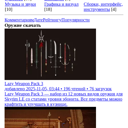
Музыка и звуки
Графика и визуал
Сборки, интерфейс,
[10]
[18]
инструменты
[4]
Комментариям
Дате
Рейтингу
Популярности
Оружие скачать
Lazy Weapon Pack 3
добавлено
2025-11-05, 03:44
•
196
чтений •
76
загрузок
Lazy Weapon Pack 3 — набор из 12 новых видов оружия для
Skyrim LE со статами уровня эбонита. Все предметы можно
крафтить и улучшать в кузнице.